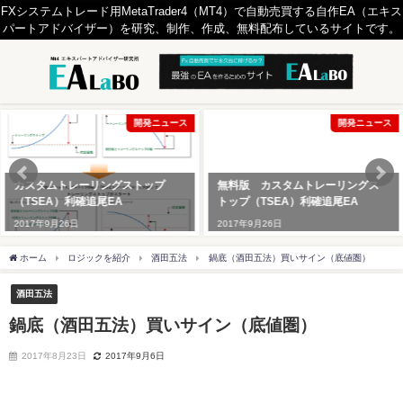
FXシステムトレード用MetaTrader4（MT4）で自動売買する自作EA（エキス
パートアドバイザー）を研究、制作、作成、無料配布しているサイトです。
開発ニュース
開発ニュース
カスタムトレーリングストップ
無料版 カスタムトレーリングス
（TSEA）利確追尾EA
トップ（TSEA）利確追尾EA
2017年9月26日
2017年9月26日
ホーム
ロジックを紹介
酒田五法
鍋底（酒田五法）買いサイン（底値圏）
酒田五法
鍋底（酒田五法）買いサイン（底値圏）
2017年8月23日
2017年9月6日