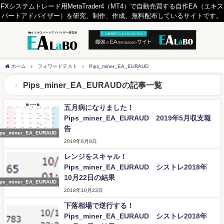
FXシステムトレード用MetaTrader4（MT4）で自動売買する自作EA（エキス
パートアドバイザー）を研究、制作、作成、無料配布しているサイトです。
ホーム
フォワードテスト
Pips_miner_EA_EURAUD
Pips_miner_EA_EURAUDの記事一覧
五月病になりました！
Pips_miner_EA_EURAUD 2019年5月収支報
告
ips_miner_EA_EURAUD
2019年6月8日
レンジをスキャル！
Pips_miner_EA_EURAUD シストレ2018年
10月22日の結果
ips_miner_EA_EURAUD
2018年10月23日
下落相場で逆行する！
Pips_miner_EA_EURAUD シストレ2018年