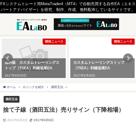
FXシステムトレード用MetaTrader4（MT4）で自動売買する自作EA（エキス
パートアドバイザー）を研究、制作、作成、無料配布しているサイトです。
開発ニュース
開発ニュース
スタムトレーリングス
カスタムトレーリングストップ
無料版 カ
EA）利確追尾EA
（TSEA）利確追尾EA
トップ（TS
日
2017年9月26日
2017年9月2
ホーム
ロジックを紹介
酒田五法
捨て子線（酒田五法）売りサイン（下降相場）
酒田五法
捨て子線（酒田五法）売りサイン（下降相場）
2017年9月2日
2017年9月6日