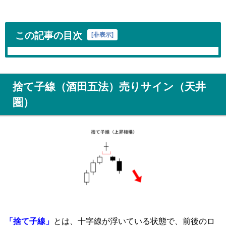
この記事の目次
[
非表示
]
捨て子線（酒田五法）売りサイン（天井
圏）
「捨て子線」
とは、十字線が浮いている状態で、前後のロ