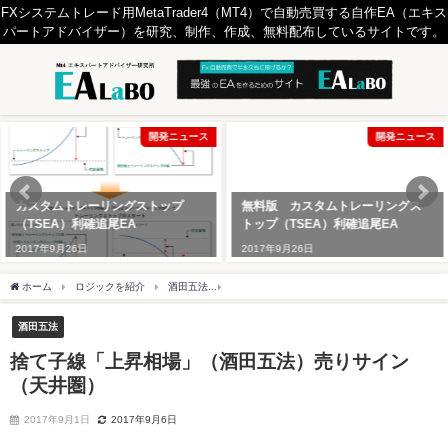
FXシステムトレード用MetaTrader4（MT4）で自動売買する自作EA（エキス
パートアドバイザー）を研究、制作、作成、無料配布しているサイトです。
開発ニュース
開発ニュース
カスタムトレーリングストップ
無料版 カスタムトレーリングス
（TSEA）利確追尾EA
トップ（TSEA）利確追尾EA
2017年9月26日
2017年9月26日
ホーム
ロジックを紹介
酒田五法
捨て子線「上昇相場」（酒田五法）売りサイン
酒田五法
捨て子線「上昇相場」（酒田五法）売りサイン
（天井圏）
2017年9月1日
2017年9月6日