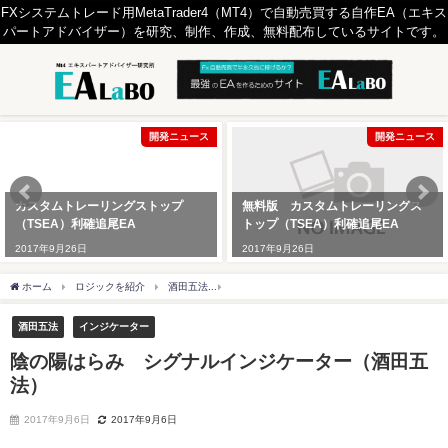
FXシステムトレード用MetaTrader4（MT4）で自動売買する自作EA（エキス
パートアドバイザー）を研究、制作、作成、無料配布しているサイトです。
開発ニュース
開発ニュース
カスタムトレーリングストップ
無料版 カスタムトレーリングス
（TSEA）利確追尾EA
トップ（TSEA）利確追尾EA
2017年9月26日
2017年9月26日
ホーム
ロジックを紹介
酒田五法
陰の陽はらみ シグナルインジケーター（酒田
酒田五法
インジケーター
陰の陽はらみ シグナルインジケーター（酒田五
法）
2017年9月6日
2017年9月6日