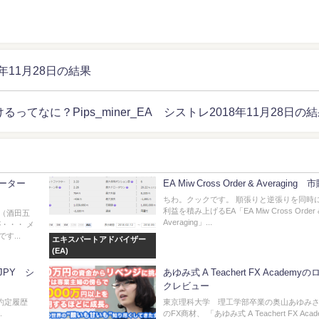
11月28日の結果
るってなに？Pips_miner_EA シストレ2018年11月28日の
ーター
EA Miw Cross Order & Averaging
ちわ。クックです。 順張りと逆張りを同時
利益を積み上げるEA「EA Miw Cross Order 
（酒田五
Averaging」...
・・・ メ
...
エキスパートアドバイザー
(EA)
DJPY シ
あゆみ式 A Teachert FX Academy
クレビュー
Yの約定履歴
東京理科大学 理工学部卒業の奥山あゆみ
.
のFX商材、 「あゆみ式 A Teachert FX Aca