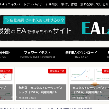
する自作EA（エキスパートアドバイザー）を研究、制作、作成、無料配布している
Aを検証
フォワードテスト
無料EAダウンロード
ATION
FORWARD TEST Forward test
FREE FX EA
D
発ニュース
開発ニュース
開発
ップ
無料版 カスタムトレーリングス
カスタムトレーリングスト
トップ（TSEA）利確追尾EA
（TSEA）利確追尾EA
2017年9月26日
2017年9月26日