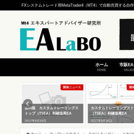
FXシステムトレード用MetaTrader4（MT4）で自動売買
ホーム
市販E
HOME
VALID
発ニュース
開発ニュース
開
トップ
無料版 カスタムトレーリングス
カスタムトレーリングスト
トップ（TSEA）利確追尾EA
（TSEA）利確追尾EA
2017年9月26日
2017年9月26日