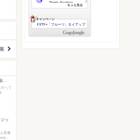
結果
 市販…
に行って
&
のロジッ
さん監修
demy」