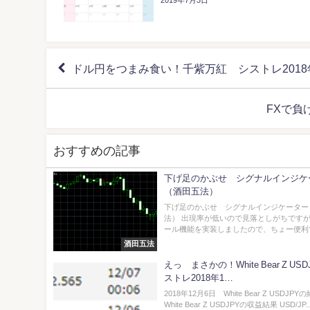
ドル円をつまみ食い！千紫万紅 シストレ2018年
FXで負け
おすすめの記事
下げ足のかぶせ シグナルインジケ
（酒田五法）
下げ足のかぶせ シグナルインジケーター
法） 出現率が低いので見落としがちですが
ール機能を実装しましたので、ちょー便利です
酒田五法
えっ まさかの！White Bear Z US
ストレ2018年1…
2018年12月6日 White Bear Z USDJP
White Bear Z USDJPYの収益結果 USD/JP..