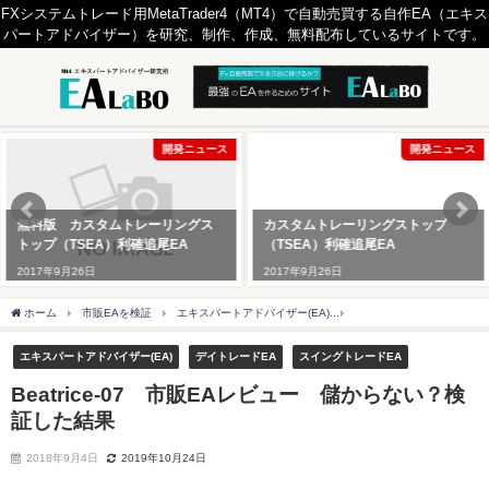
FXシステムトレード用MetaTrader4（MT4）で自動売買する自作EA（エキス
パートアドバイザー）を研究、制作、作成、無料配布しているサイトです。
開発ニュース
開発ニュース
タムトレーリングス
カスタムトレーリングストップ
無料版 カス
A）利確追尾EA
（TSEA）利確追尾EA
トップ（TS
2017年9月26日
2017年9月26日
ホーム
市販EAを検証
エキスパートアドバイザー(EA)
Beatrice-07 市販E
エキスパートアドバイザー(EA)
デイトレードEA
スイングトレードEA
Beatrice-07 市販EAレビュー 儲からない？検
証した結果
2018年9月4日
2019年10月24日