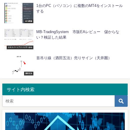
1台のPC（パソコン）に複数のMT4をインストール
する
MT4関連
MB-TradingSystem 市販EAレビュー 儲からな
い？検証した結果
エキスパートアドバイザー(EA)
首吊り線（酒田五法）売りサイン（天井圏）
酒田五法
サイト内検索