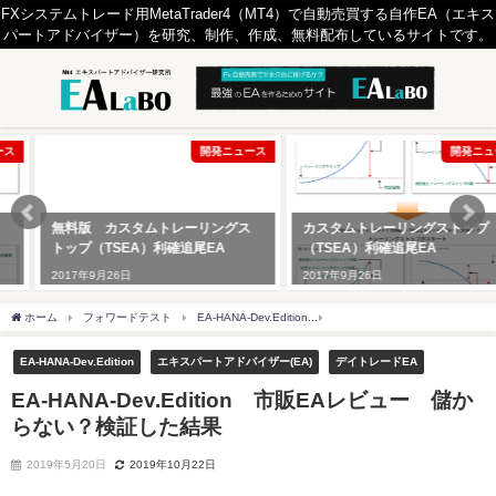
FXシステムトレード用MetaTrader4（MT4）で自動売買する自作EA（エキス
パートアドバイザー）を研究、制作、作成、無料配布しているサイトです。
開発ニュース
開発ニュース
無料版 カスタムトレーリングス
カスタムトレーリングストップ
トップ（TSEA）利確追尾EA
（TSEA）利確追尾EA
2017年9月26日
2017年9月26日
ホーム
フォワードテスト
EA-HANA-Dev.Edition
EA-HANA-Dev.Edition
EA-HANA-Dev.Edition
エキスパートアドバイザー(EA)
デイトレードEA
EA-HANA-Dev.Edition 市販EAレビュー 儲か
らない？検証した結果
2019年5月20日
2019年10月22日