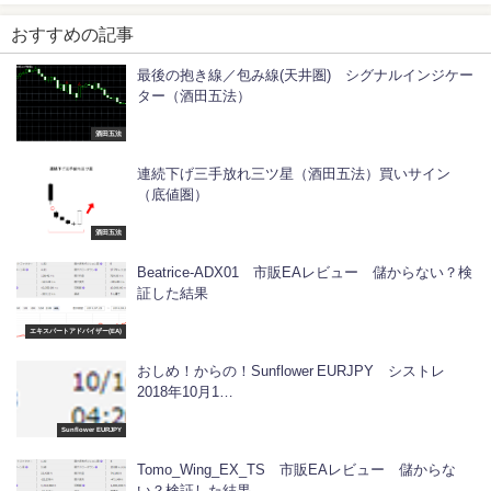
おすすめの記事
最後の抱き線／包み線(天井圏) シグナルインジケー
ター（酒田五法）
酒田五法
連続下げ三手放れ三ツ星（酒田五法）買いサイン
（底値圏）
酒田五法
Beatrice-ADX01 市販EAレビュー 儲からない？検
証した結果
エキスパートアドバイザー(EA)
おしめ！からの！Sunflower EURJPY シストレ
2018年10月1…
Sunflower EURJPY
Tomo_Wing_EX_TS 市販EAレビュー 儲からな
い？検証した結果