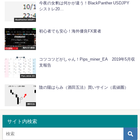
今夜の女豹は何かが違う！BlackPanther USDJPY
シストレ20…
BlackPanther USDJPY
初心者でも安心！海外優良FX業者
海外のFX業者
コツコツどがしゃん！Pips_miner_EA 2019年5月収
支報告
Pips_miner_EA
陰の陽はらみ（酒田五法）買いサイン（底値圏）
酒田五法
サイト内検索