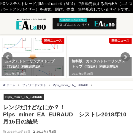
FXシステムトレード用MetaTrader4（MT4）で自動売買する自作EA（エキス
パートアドバイザー）を研究、制作、作成、無料配布しているサイトです。
開発ニュース
開発ニュース
カスタムトレーリングストップ
無料版 カスタムトレーリングス
（TSEA）利確追尾EA
トップ（TSEA）利確追尾EA
2017年9月26日
2017年9月26日
ホーム
フォワードテスト
Pips_miner_EA_EURAUD
レンジだけどなにか？！Pips_
Pips_miner_EA_EURAUD
レンジだけどなにか？！
Pips_miner_EA_EURAUD シストレ2018年10
月15日の結果
2018年10月18日
2019年7月3日