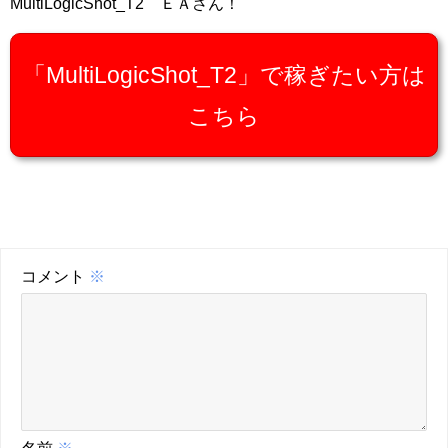
MultiLogicShot_T2 ＥＡさん！
「MultiLogicShot_T2」で稼ぎたい方は
こちら
コメント
※