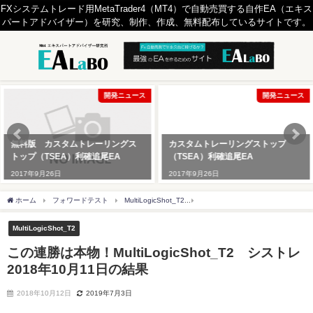
FXシステムトレード用MetaTrader4（MT4）で自動売買する自作EA（エキス
パートアドバイザー）を研究、制作、作成、無料配布しているサイトです。
開発ニュース
開発ニュース
無料版 カスタムトレーリングス
カスタムトレーリングストップ
トップ（TSEA）利確追尾EA
（TSEA）利確追尾EA
2017年9月26日
2017年9月26日
ホーム
フォワードテスト
MultiLogicShot_T2
この連勝は本物！MultiLogicSho
MultiLogicShot_T2
この連勝は本物！MultiLogicShot_T2 シストレ
2018年10月11日の結果
2018年10月12日
2019年7月3日