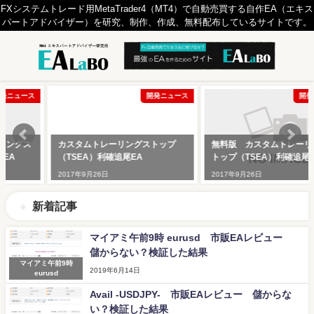
FXシステムトレード用MetaTrader4（MT4）で自動売買する自作EA（エキス
パートアドバイザー）を研究、制作、作成、無料配布しているサイトです。
ス
開発ニュース
開発ニュース
カスタムトレーリングストップ
無料版 カスタムトレーリングス
（TSEA）利確追尾EA
トップ（TSEA）利確追尾EA
2017年9月26日
2017年9月26日
新着記事
マイアミ午前9時 eurusd 市販EAレビュー
儲からない？検証した結果
マイアミ午前9時
2019年6月14日
eurusd
Avail -USDJPY- 市販EAレビュー 儲からな
い？検証した結果